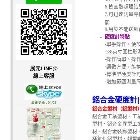
6.
檢查熱處理結
7.
可迅速測量零
間
8.
用於不能送到
硬度計特點
·
單手操作，便
·3/8
英寸圓柱形
·
操作簡單，操
·
讀數方便，能
展元LINE@
·
標準型硬度計
線上客服
·
增加範圍測量
鋁合金硬度計|
最後更新 : 04/02
鋁合金型材（鋁型材
鋁合金工業型材、工
型材、鋁合金異型工
材、鋁合金裝飾型材
極氧化鋁型材、靜電