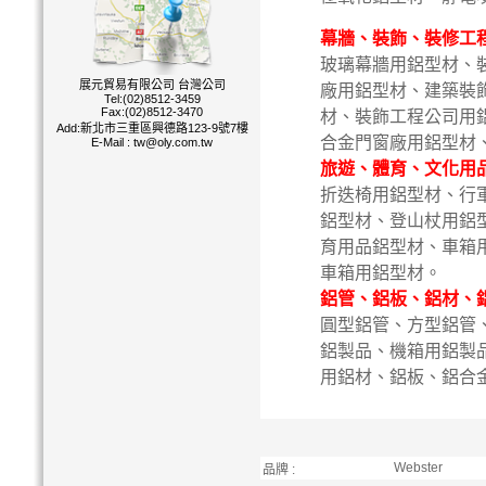
幕牆、裝飾、裝修工
玻璃幕牆用鋁型材、
展元貿易有限公司 台灣公司
廠用鋁型材、建築裝
Tel:(02)8512-3459
Fax:(02)8512-3470
材、裝飾工程公司用
Add:新北市三重區興德路123-9號7樓
合金門窗廠用鋁型材
E-Mail :
tw@oly.com.tw
旅遊、體育、文化用
折迭椅用鋁型材、行
鋁型材、登山杖用鋁
育用品鋁型材、車箱
車箱用鋁型材。
鋁管、鋁板、鋁材、
圓型鋁管、方型鋁管
鋁製品、機箱用鋁製
用鋁材、鋁板、鋁合
Webster
品牌 :