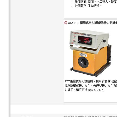
量測方式: 目測，人工輸入，硬
計測轉盤: 手動切換。
OLY PTT衝擊式扭力試驗機|扭力測試
PTT衝擊式扭力試驗機，採用新式專利
油壓脈衝式扭力扳手、失速型扭力扳手與
力扳手。精度可達±0.5%FSD。