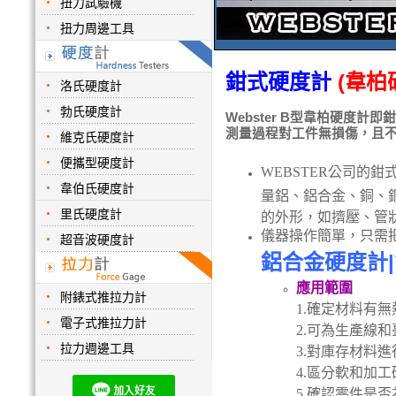
扭力試驗機
扭力周邊工具
鉗式硬度計
(
韋柏
洛氏硬度計
勃氏硬度計
Webster B型
韋柏
硬度計即鉗
測量過程對工件無損傷，且
維克氏硬度計
便攜型硬度計
WEBSTER
公司的鉗
韋伯氏硬度計
量鋁、鋁合金、銅、
里氏硬度計
的外形，如擠壓、管
儀器操作簡單，只需
超音波硬度計
鋁合金硬度計|
應用範圍
附錶式推拉力計
1.
確定材料有無
電子式推拉力計
2.
可為生產線和
拉力週邊工具
3.
對庫存材料進
4.
區分軟和加工
5.
確認零件是否