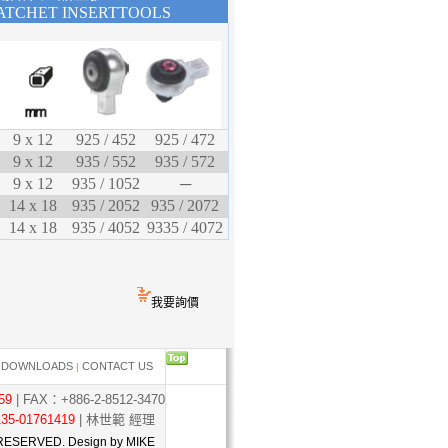
ATCHET INSERTTOOLS
9 x 12
925 / 452
925 / 472
9 x 12
935 / 552
935 / 572
9 x 12
935 / 1052
─
14 x 18
935 / 2052
935 / 2072
14 x 18
935 / 4052
9335 / 4072
我要詢價
....
DOWNLOADS
CONTACT US
|
|
59
| FAX：+886-2-8512-3470
35-01761419
| 林世範 經理
RESERVED. Design by MIKE