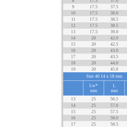
8
17.5
37.0
9
17.5
37.5
10
17.5
38.0
11
17.5
38.5
12
17.5
38.5
13
17.5
39.0
14
20
42.0
15
20
42.5
16
20
43.0
17
20
43.5
18
20
44.0
19
20
45.0
Size 40
14 x 18 mm
Lw*
L
mm
mm
13
25
56.5
14
25
57.0
15
25
57.5
16
25
58.0
17
25
58.5