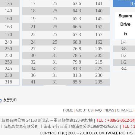
135
17
25
63.6
141
R
140
18
25
64.3
140
160
19
25
65.3
145
163
21
25
66.5
152
170
22
25
67.3
157
240
24
25
68.8
162
1/4
250
27
31
76.8
205
3/8
250
30
31
78.5
205
1/2
253
32
31
79.8
215
1/2
245
34
31
81.3
225
3/4
230
36
31
81.3
230
316
41
31
85.5
235
友善列印
HOME
ABOUT US
FAQ
NEWS
CHANNEL
|
|
|
|
貿易有限公司 24158 新北市三重區興德路123-9號7樓 |
TEL：+886-2-8512-34
上海基高貿易有限公司 上海市閔行區浦江鎮浦星公路1969號42棟202 |
TEL：1
COPYRIGHT (C) 2000 - 2010 OLY.COM.TW ALL RIGHTS 