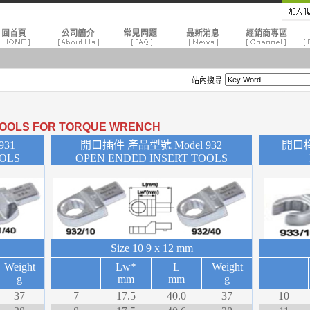
站內搜尋
OOLS FOR TORQUE WRENCH
31
開口插件 產品型號 Model 932
開口梅
OOLS
OPEN ENDED INSERT TOOLS
Size 10
9 x 12 mm
Weight
Lw*
L
Weight
g
mm
mm
g
37
7
17.5
40.0
37
10