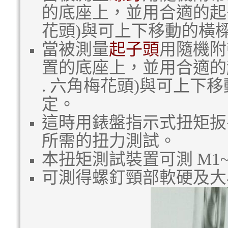
的底座上，並用合適的起
花頭
)
與可上下移動的橫
當被測量
起子頭
用隨機附
置的底座上，並用合適的
.
六角梅花頭
)
與可上下移
定。
這時用錶盤指示式扭矩扳
所需的扭力測試。
本扭矩測試裝置可測
M1
可測得螺釘頸部軟硬及大