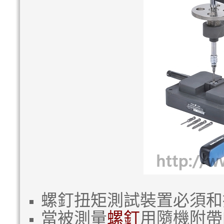
螺釘扭矩測試裝置必須和
當被測量
螺釘
用隨機附帶