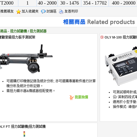
TT2000
1
40 - 2000
30 - 1476
354 - 17702
400 - 20000
推薦親友
加入收藏夾
討論區
友善列印
商品 - 扭力試驗機 / 扭力測試器
實驗室級扭力扳手測試架
OLY M-100 扭力試
可選購打印機做記錄及統計分析; 亦可選購專屬軟件進行計算
機分析及統計分析記錄。
需扭力顯示器&傳感器搭配使用。
可測試順時針或
公/ 英制四段
我要詢價
適用於小型手動
操作模式- 峰值P
OLY FT 扭力試驗機|扭力測試機