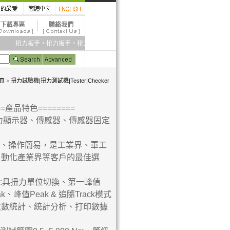
扭力板手，扭力扳手，扭力起子，扭力計，扭力試驗機，扭力倍力器，電動起子
頁
>
扭力試驗機|扭力測試機|Tester|Checker
===產品特色========
扭力顯示器、傳感器、傳感器固定
高、操作簡易，是工業界、軍工
自動化產業界等客戶的最佳選
器:具扭力單位切換、第一峰值
Peak、峰值Peak & 追隨Track模式
次數統計、統計分析、打印數據
。