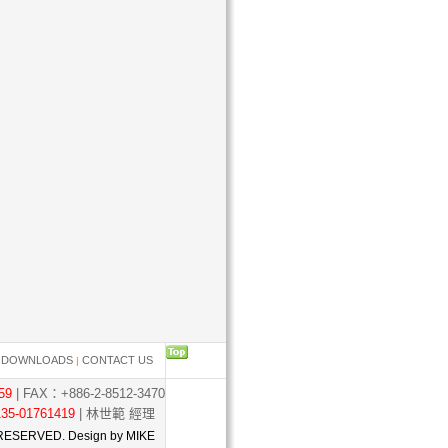
....
DOWNLOADS
CONTACT US
|
|
59
| FAX：+886-2-8512-3470
35-01761419
| 林世範 經理
RESERVED. Design by MIKE