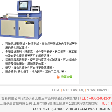
可做正/反轉測試、破壞測試、壽命疲勞測試及角度測試等常
用的扭力測試要求。
多項設計專利，精度高、操作安全簡便，是工業界、軍工單
位及自動化產業界等客戶的最佳選擇。
採用伺服馬達驅動，使用高強度滾柱式減速機，可大幅減少
噪音及傳動損失，增加傳動效率。
機型，機台具擴充性可自行更換傳感器。
適合檢測: 扭力板手、扭力起子、其他手工具...等。
我要詢價
HOME
ABOUT US
FAQ
NEWS
CHANNEL
|
|
|
|
貿易有限公司 24158 新北市三重區興德路123-9號7樓 |
TEL：+886-2-8512-34
上海基高貿易有限公司 上海市閔行區浦江鎮浦星公路1969號42棟202 |
TEL：1
COPYRIGHT (C) 2000 - 2010 OLY.COM.TW ALL RIGHTS 