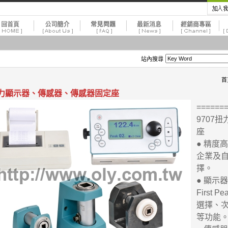
站內搜尋
首
力顯示器、傳感器、傳感器固定座
=====
9707
座
● 精度
企業及
擇。
● 顯示
First 
選擇、
等功能