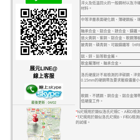
淬火及低溫回火的一般鋼材以及冷硬
材料。
中等滲層表面硬化鋼、薄硬鋼板、
軸承合金、鋁合金、鎂合金、鑄鐵
退火黃銅、紫銅、鋁合金、軟鋼薄
鈹青銅、磷青銅、可鍛鑄鐵等（HRB
鋁、鋅、鉛等軟金屬。
軟金屬薄材、軸承合金。
展元LINE@
洛氏硬度計不易檢測的滲碳鋼、滲
線上客服
0.15mm的硬鋼帶及要求壓痕儘量
軟鋼、不銹鋼、銅合金、鋁合金薄
低硬度工件。
最後更新 : 04/02
*
N尺規用於類似洛氏尺規C、A和D檢
*
T尺規用於類似洛氏尺規B、F和G檢
的試樣。