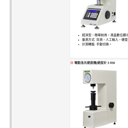
經濟型，簡單耐用，液晶數位顯示
量測方式: 目測，人工輸入，硬
計測轉盤: 手動切換。
電動洛氏硬度機|硬度計 3 RM