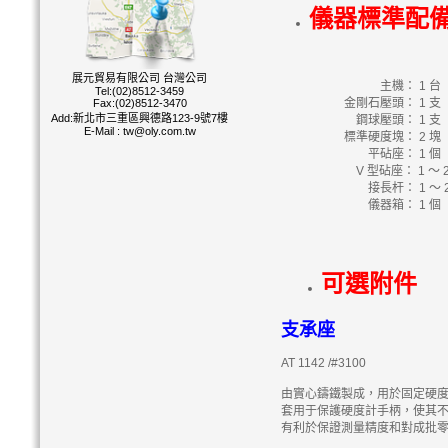
儀器標準配
展元貿易有限公司 台灣公司
主機： 1 台
Tel:(02)8512-3459
金剛石壓頭： 1 支
Fax:(02)8512-3470
Add:新北市三重區興德路123-9號7樓
鋼球壓頭： 1 支（Φ1
E-Mail :
tw@oly.com.tw
標準硬度塊： 2 塊
平砧座： 1 個
V 型砧座： 1 ～ 2
接長杆： 1 ～ 2
儀器箱： 1 個
可選附件
支承座
AT 1142 /#3100
由實心鑄鐵製成，用於固定硬
套用于保護硬度計手柄，使其
有利於保證測量精度和對成批零