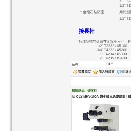
1" T11
1/2" T
f. 金剛石點砧座：
用於測
1/2" T
接長杆
各種型號的儀器在測試小尺寸工
1/2" T2232 / #5100
3/4" T4232 / #5200
1" T4234 / #5300
2" T4235 / #5400
OLY
品牌 :
推薦親友
加入收藏夾
討論
相關商品 - 硬度計
OLY MHV-100A 微小維克氏硬度計 |