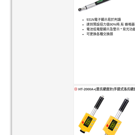
931N電子顯示易於判讀
達到預設扭力值90%時,有 蜂鳴
電池低電壓顯示及警示 * 背光
可更換各種交換頭
HT-2000A+|里氏硬度計|手提式洛氏硬