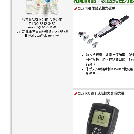
相關商品 - 表盤式扭力扳
OLY TMI 附錶式扭力扳手
展元貿易有限公司 台灣公司
Tel:(02)8512-3459
Fax:(02)8512-3470
Add:新北市三重區興德路123-9號7樓
E-Mail :
tw@oly.com.tw
超大的錶盤，非常方便讀取，減
可替換扳手頭，包括開口頭、梅
行業。
牛頓米Nm和英制lb.in&lb.ft
地使用。
OLY RX 電子式推拉力計|拉力機