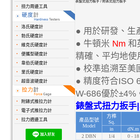
表盤式扭力板手 / 附表式扭力扳手
扭力周邊工具
洛氏硬度計
● 用於研發、
勃氏硬度計
● 牛頓米
Nm
和
維克氏硬度計
便攜型硬度計
精確、平均地使
韋伯氏硬度計
● 校準追溯至美
里氏硬度計
● 精度符合ISO 6
超音波硬度計
W-686優於±4%
附錶式推拉力計
錶盤式扭力扳
手|
電子式推拉力計
方榫
拉力週邊工具
產品型號
Sq.
Model
in
dN.m
2 DBN
1/4
0 - 18