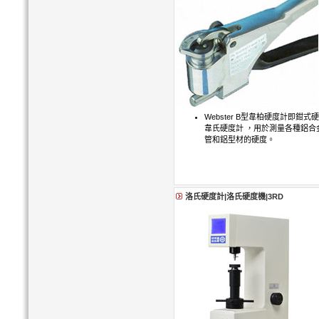
Webster B型韋柏硬度計即鉗
韋氏硬度計 ，用於測量各種鋁合
管和鋁型材的硬度。
洛氏硬度計|洛氏硬度機|3RD