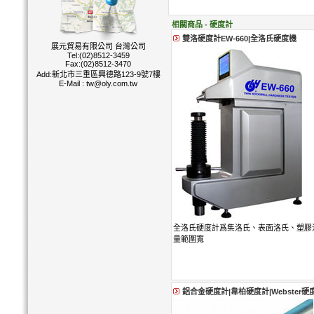
相關商品 - 硬度計
雙洛硬度計EW-660|全洛氏硬度機
展元貿易有限公司 台灣公司
Tel:(02)8512-3459
Fax:(02)8512-3470
Add:新北市三重區興德路123-9號7樓
E-Mail :
tw@oly.com.tw
全洛氏硬度計爲集洛氏、表面洛氏、塑膠
量範圍寬
鋁合金硬度計|韋柏硬度計|Webster硬